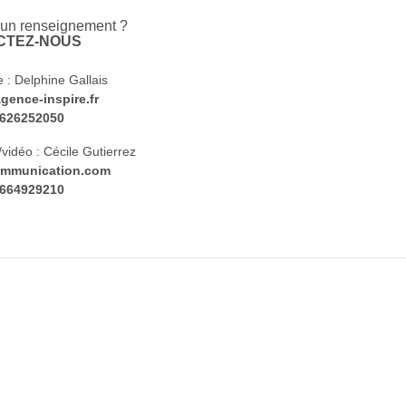
 un renseignement ?
CTEZ-NOUS
 : Delphine Gallais
ence-inspire.fr
)626252050
vidéo : Cécile Gutierrez
communication.com
)664929210